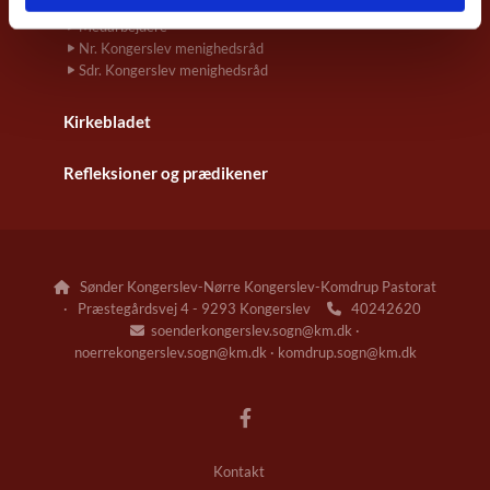
Kirkernes adresser
Medarbejdere
Nr. Kongerslev menighedsråd
Sdr. Kongerslev menighedsråd
Kirkebladet
Refleksioner og prædikener
Sønder Kongerslev-Nørre Kongerslev-Komdrup Pastorat

· Præstegårdsvej 4 - 9293 Kongerslev
40242620

soenderkongerslev.sogn@km.dk ·

noerrekongerslev.sogn@km.dk · komdrup.sogn@km.dk
Kontakt