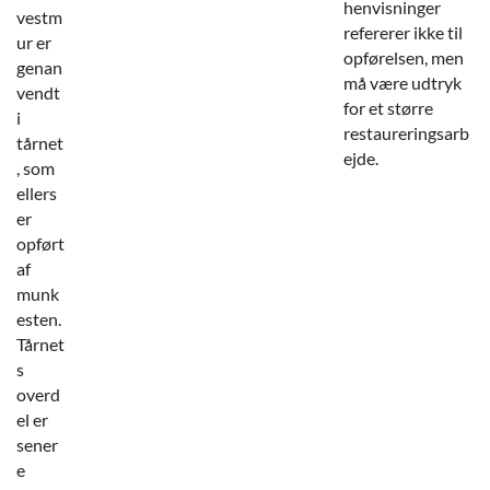
henvisninger
vestm
refererer ikke til
ur er
opførelsen, men
genan
må være udtryk
vendt
for et større
i
restaureringsarb
tårnet
ejde.
, som
ellers
er
opført
af
munk
esten.
Tårnet
s
overd
el er
sener
e