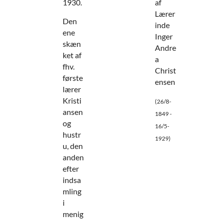
1930.
af
Lærer
Den
inde
ene
Inger
skæn
Andre
ket af
a
fhv.
Christ
første
ensen
lærer
Kristi
(26/8-
ansen
1849 -
og
16/5-
hustr
1929)
u, den
anden
efter
indsa
mling
i
menig