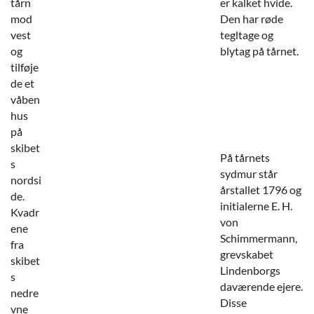
tårn
er kalket hvide.
mod
Den har røde
vest
tegltage og
og
blytag på tårnet.
tilføje
de et
våben
hus
på
skibet
På tårnets
s
sydmur står
nordsi
årstallet 1796 og
de.
initialerne E. H.
Kvadr
von
ene
Schimmermann,
fra
grevskabet
skibet
Lindenborgs
s
daværende ejere.
nedre
Disse
vne