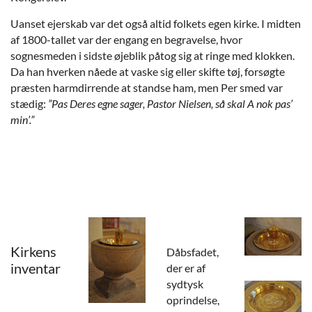
Uanset ejerskab var det også altid folkets egen kirke. I midten
af 1800-tallet var der engang en begravelse, hvor
sognesmeden i sidste øjeblik påtog sig at ringe med klokken.
Da han hverken nåede at vaske sig eller skifte tøj, forsøgte
præsten harmdirrende at standse ham, men Per smed var
stædig:
”Pas Deres egne sager, Pastor Nielsen, så skal A nok pas’
min’.”
Kirkens
Dåbsfadet,
inventar
der er af
sydtysk
oprindelse,