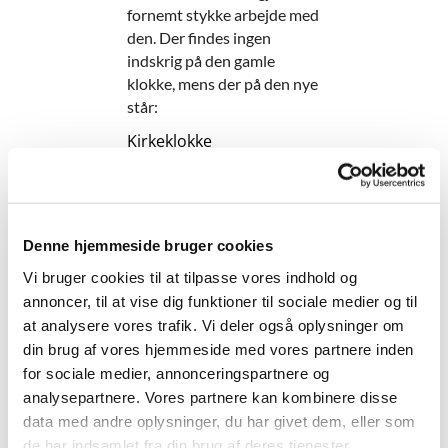
fornemt stykke arbejde med
den. Der findes ingen
indskrig på den gamle
klokke, mens der på den nye
står:
Kirkeklokke
ej til hovedstæder
støbtes du
men til den lille by
-et halvt vers af Den Danske
Denne hjemmeside bruger cookies
Salmebogs nr. 783
Vi bruger cookies til at tilpasse vores indhold og
Den nye klokke er
annoncer, til at vise dig funktioner til sociale medier og til
tonemæssigt afpasset, så de
at analysere vores trafik. Vi deler også oplysninger om
to klokker kan klinge pænt
din brug af vores hjemmeside med vores partnere inden
sammen, men når der i dag
for sociale medier, annonceringspartnere og
ringes, er det med den nye
analysepartnere. Vores partnere kan kombinere disse
klokke, der er tilkoblet
data med andre oplysninger, du har givet dem, eller som
automatik.
de har indsamlet fra din brug af deres tjenester.