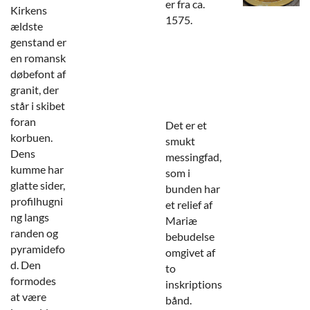
er fra ca.
Kirkens
1575.
ældste
genstand er
en romansk
døbefont af
granit, der
står i skibet
foran
Det er et
korbuen.
smukt
Dens
messingfad,
kumme har
som i
glatte sider,
bunden har
profilhugni
et relief af
ng langs
Mariæ
randen og
bebudelse
pyramidefo
omgivet af
d. Den
to
formodes
inskriptions
at være
bånd.