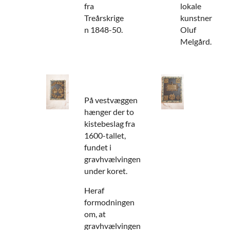
fra
lokale
Treårskrige
kunstner
n 1848-50.
Oluf
Melgård.
På vestvæggen
hænger der to
kistebeslag fra
1600-tallet,
fundet i
gravhvælvingen
under koret.
Heraf
formodningen
om, at
gravhvælvingen