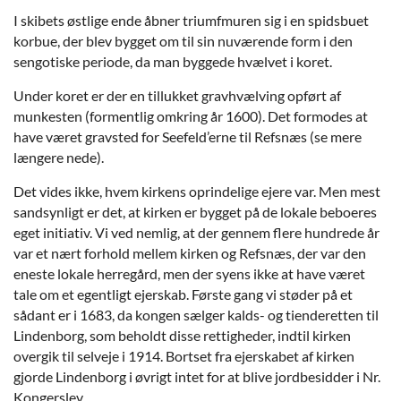
I skibets østlige ende åbner triumfmuren sig i en spidsbuet
korbue, der blev bygget om til sin nuværende form i den
sengotiske periode, da man byggede hvælvet i koret.
Under koret er der en tillukket gravhvælving opført af
munkesten (formentlig omkring år 1600). Det formodes at
have været gravsted for Seefeld’erne til Refsnæs (se mere
længere nede).
Det vides ikke, hvem kirkens oprindelige ejere var. Men mest
sandsynligt er det, at kirken er bygget på de lokale beboeres
eget initiativ. Vi ved nemlig, at der gennem flere hundrede år
var et nært forhold mellem kirken og Refsnæs, der var den
eneste lokale herregård, men der syens ikke at have været
tale om et egentligt ejerskab. Første gang vi støder på et
sådant er i 1683, da kongen sælger kalds- og tienderetten til
Lindenborg, som beholdt disse rettigheder, indtil kirken
overgik til selveje i 1914. Bortset fra ejerskabet af kirken
gjorde Lindenborg i øvrigt intet for at blive jordbesidder i Nr.
Kongerslev.