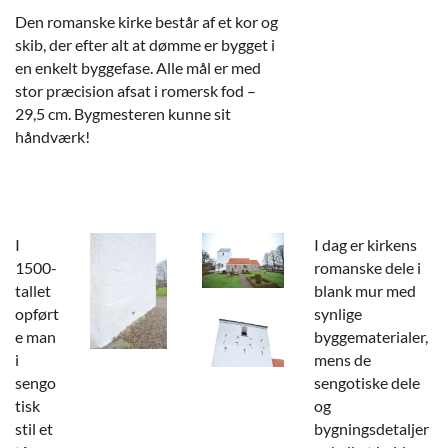
Den romanske kirke består af et kor og
skib, der efter alt at dømme er bygget i
en enkelt byggefase. Alle mål er med
stor præcision afsat i romersk fod –
29,5 cm. Bygmesteren kunne sit
håndværk!
I
I dag er kirkens
1500-
romanske dele i
tallet
blank mur med
opført
synlige
e man
byggematerialer,
i
mens de
sengo
sengotiske dele
tisk
og
stil et
bygningsdetaljer