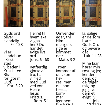
Guds ord
Herre! til
Omvender
Ja, salige
bliver
hvem skal
eder, thi
er de som
evindelig.
vi gaa
Him-
høre
Es 40,8
hen? Du
merigets
Guds Ord
har det
rige er
og bevare
Vi er
evige livs
kommet
det
sendebud
ord.
nær
Luk. 11-28
i Kristi
Johs. 6 - 68
Matts 3-2
sted
Mine faar
vi beder i
Retfærdig
Troen
hører min
Kristi sted.
gjorte af
kommer af
røst og jeg
Bliv
tro, har
det, som
kender
forligte m
vi fred
hø-
dem, og
Gud.
med Gud
res, men
de følger
II Cor. 5.20
ved vor
det som
mig, og
Herre
høres,
jeg giver
Jesus
kom-
dem et
Kristus.
mer
evigt liv.
Rom. 5.1
igennem
Johs.
Kristi Ord.
10.27-28