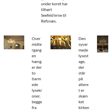
under koret har
tilhørt
Seefeld'erne til
Refsnæs.
Over
Den
midte
syvar
rgang
mede
en
lysest
hæng
age,
er der
der
to
står
tiarm
på
ede
altere
lysekr
t er
oner,
skæn
begge
ket
fra
kirken