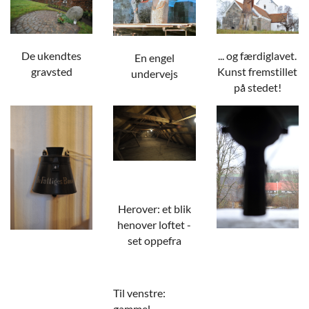
De ukendtes
... og færdiglavet.
En engel
gravsted
Kunst fremstillet
undervejs
på stedet!
Herover: et blik
henover loftet -
set oppefra
Til venstre:
gammel