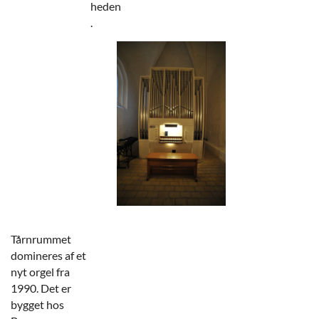
heden
.
Tårnrummet
domineres af et
nyt orgel fra
1990. Det er
bygget hos