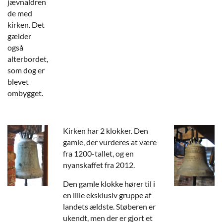
jævnaldren
de med
kirken. Det
gælder
også
alterbordet,
som dog er
blevet
ombygget.
Kirken har 2 klokker. Den
gamle, der vurderes at være
fra 1200-tallet, og en
nyanskaffet fra 2012.
Den gamle klokke hører til i
en lille eksklusiv gruppe af
landets ældste. Støberen er
ukendt, men der er gjort et