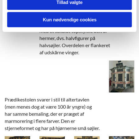
Tillad valgte
Altertavlen fra 1603 har en
arkitektonisk opbygning med
Kun nødvendige cookies
slanke søjler, der bærer en gesims
med et såkaldt topstykke delt af
hermer, dvs. halvfigurer på
halvsøjler. Overdelen er flankeret
af udskårne vinger.
Prædikestolen svarer i stil til altertavlen
(men menes dog at være 100 år yngre) og
har samme bemaling, der er præget af
marmorering i flere farver. Den er
stjerneformet og har på hjørnerne små søjler.