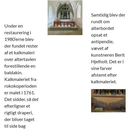
Samtidig blev der
rundt om
Under en
alterbordet
restaurering i
opsat et
1980’erne blev
antipendie,
der fundet rester
vævet af
af et kalkmaleri
kunstneren Berit
over altertavlen
Hjelholt. Det er i
forestillende en
sine farver
baldakin.
afstemt efter
Kalkmaleriet fra
kalkmaleriet.
rokokoperioden
er malet i 1761.
Det sidder, så det
efterligner et
rigtigt draperi,
der bliver taget
til side bag