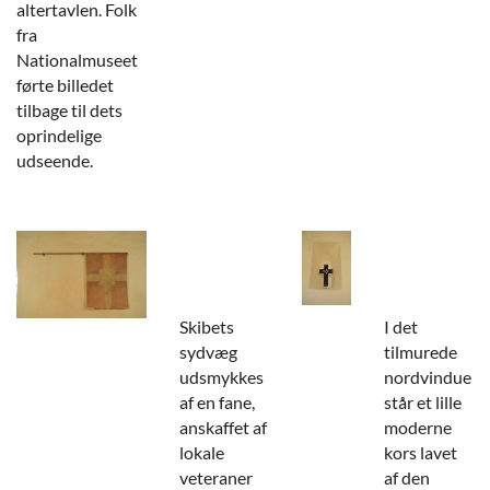
altertavlen. Folk
fra
Nationalmuseet
førte billedet
tilbage til dets
oprindelige
udseende.
Skibets
I det
sydvæg
tilmurede
udsmykkes
nordvindue
af en fane,
står et lille
anskaffet af
moderne
lokale
kors lavet
veteraner
af den