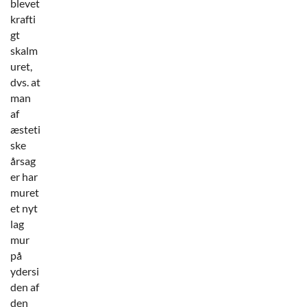
blevet
krafti
gt
skalm
uret,
dvs. at
man
af
æsteti
ske
årsag
er har
muret
et nyt
lag
mur
på
ydersi
den af
den