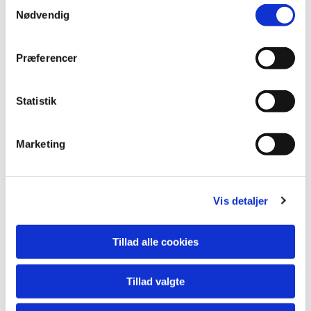
S
Nødvendig
Du vil måske også kunne lide...
a
m
t
Præferencer
y
k
k
Statistik
e
v
Marketing
a
l
g
Vis detaljer
Tillad alle cookies
Tillad valgte