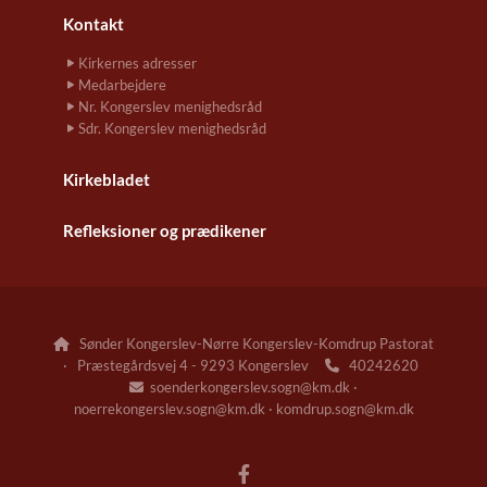
Kontakt
Kirkernes adresser
Medarbejdere
Nr. Kongerslev menighedsråd
Sdr. Kongerslev menighedsråd
Kirkebladet
Refleksioner og prædikener
Sønder Kongerslev-Nørre Kongerslev-Komdrup Pastorat

· Præstegårdsvej 4 - 9293 Kongerslev
40242620

soenderkongerslev.sogn@km.dk ·

noerrekongerslev.sogn@km.dk · komdrup.sogn@km.dk