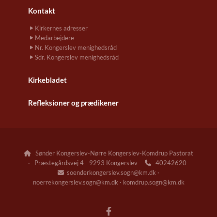
Kontakt
Kirkernes adresser
Medarbejdere
Nr. Kongerslev menighedsråd
Sdr. Kongerslev menighedsråd
Kirkebladet
Refleksioner og prædikener
Sønder Kongerslev-Nørre Kongerslev-Komdrup Pastorat

· Præstegårdsvej 4 - 9293 Kongerslev
40242620

soenderkongerslev.sogn@km.dk ·

noerrekongerslev.sogn@km.dk · komdrup.sogn@km.dk