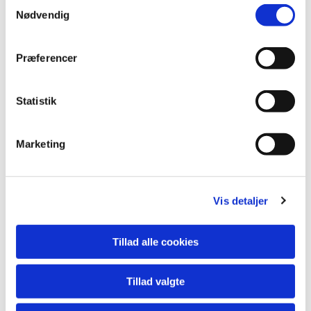
S
Nødvendig
Du vil måske også kunne lide...
a
m
t
Præferencer
y
k
k
Statistik
e
v
Marketing
a
l
g
Vis detaljer
Tillad alle cookies
Tillad valgte