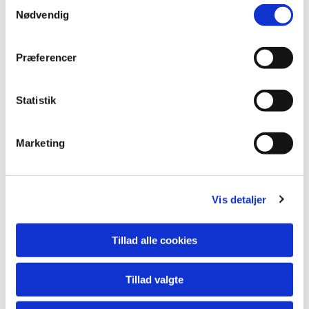
S
Nødvendig
Du vil måske også kunne lide...
a
m
t
Præferencer
y
k
k
Statistik
e
v
Marketing
a
l
g
Vis detaljer
Tillad alle cookies
Tillad valgte