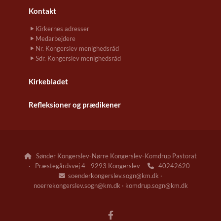
Kontakt
Kirkernes adresser
Medarbejdere
Nr. Kongerslev menighedsråd
Sdr. Kongerslev menighedsråd
Kirkebladet
Refleksioner og prædikener
Sønder Kongerslev-Nørre Kongerslev-Komdrup Pastorat

· Præstegårdsvej 4 - 9293 Kongerslev
40242620

soenderkongerslev.sogn@km.dk ·

noerrekongerslev.sogn@km.dk · komdrup.sogn@km.dk