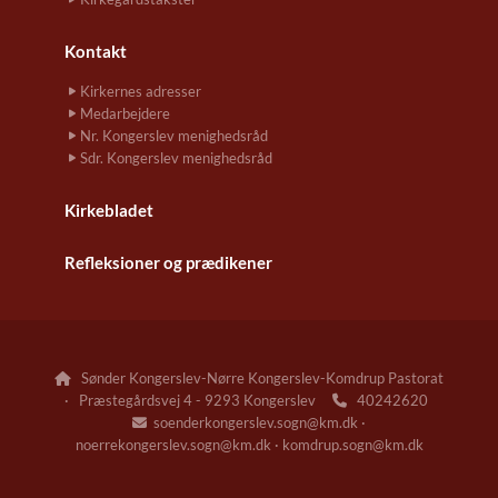
Kontakt
Kirkernes adresser
Medarbejdere
Nr. Kongerslev menighedsråd
Sdr. Kongerslev menighedsråd
Kirkebladet
Refleksioner og prædikener
Sønder Kongerslev-Nørre Kongerslev-Komdrup Pastorat

· Præstegårdsvej 4 - 9293 Kongerslev
40242620

soenderkongerslev.sogn@km.dk ·

noerrekongerslev.sogn@km.dk · komdrup.sogn@km.dk