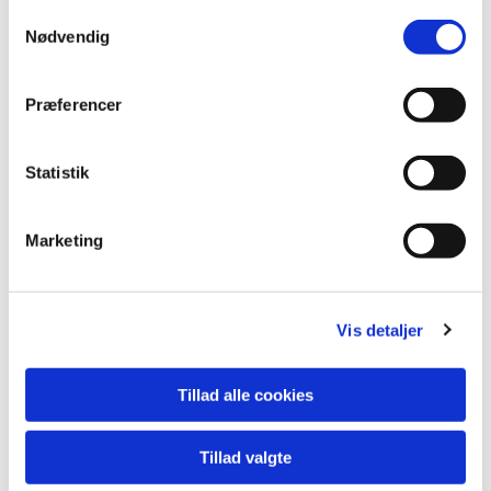
S
Nødvendig
a
Du vil måske også kunne lide...
m
t
Præferencer
y
k
k
Statistik
e
v
Marketing
a
l
g
Vis detaljer
Tillad alle cookies
Tillad valgte