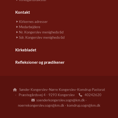
Kontakt
Kirkernes adresser
Medarbejdere
Nr. Kongerslev menighedsråd
Sdr. Kongerslev menighedsråd
Kirkebladet
Refleksioner og prædikener
Sønder Kongerslev-Nørre Kongerslev-Komdrup Pastorat

· Præstegårdsvej 4 - 9293 Kongerslev
40242620

soenderkongerslev.sogn@km.dk ·

noerrekongerslev.sogn@km.dk · komdrup.sogn@km.dk