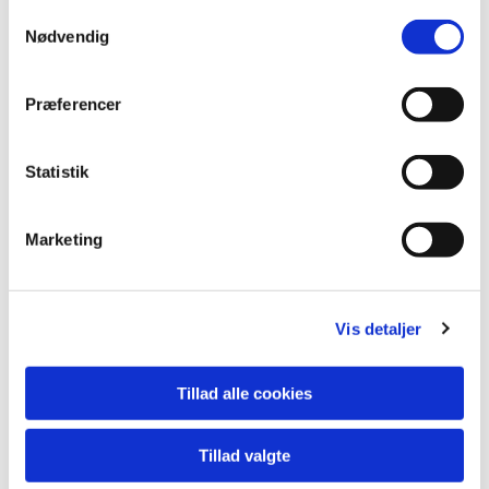
S
Nødvendig
a
Du vil måske også kunne lide...
m
t
Præferencer
y
k
k
Statistik
e
v
Marketing
a
l
g
Vis detaljer
Tillad alle cookies
Tillad valgte